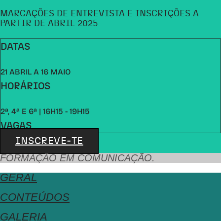
MARCAÇÕES DE ENTREVISTA E INSCRIÇÕES A
PARTIR DE ABRIL 2025
DATAS
21 ABRIL A 16 MAIO
HORÁRIOS
2ª, 4ª E 6ª | 16H15 - 19H15
VAGAS
INSCREVE-TE
FORMAÇÃO EM COMUNICAÇÃO.
GERAL
CONTEÚDOS
GALERIA