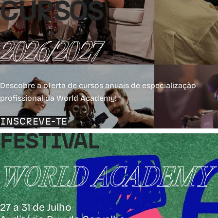
CURSOS
2026/2027
Descobre a oferta de cursos anuais de especialização
profissional da World Academy!
INSCREVE-TE
FESTIVAL
WORLD ACADEMY
27 a 31 de Julho