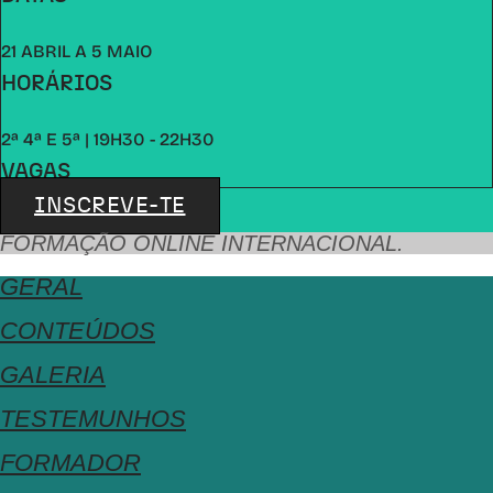
21 ABRIL A 5 MAIO
HORÁRIOS
2ª 4ª E 5ª | 19H30 - 22H30
VAGAS
INSCREVE-TE
FORMAÇÃO ONLINE INTERNACIONAL.
GERAL
CONTEÚDOS
GALERIA
TESTEMUNHOS
FORMADOR